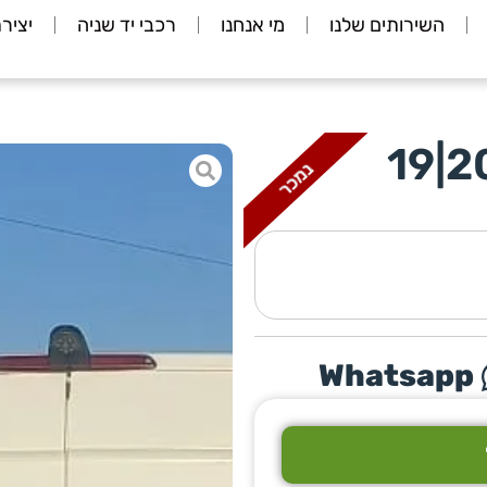
השירותים שלנו
מי אנחנו
רכבי יד שניה
יציר
מרצדס 519|שנת 2021|19
נמכר
Whatsapp