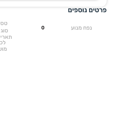
פרטים נוספים
טסט
נפח מנוע
0
סוג 
תאריך
לכ
מוש