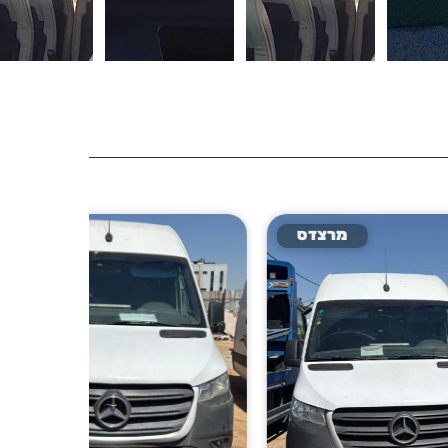
דס
מרצדס