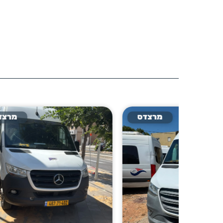
רצדס
מרצדס