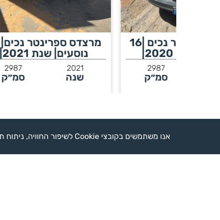
מרצדס ספרינטר נכים |16
מרצדס ספרינטר נכים| 16
נוסעים| שנת 2021|
נו
9
2987
2021
29
״ק
שנה
סמ״ק
ש
לפרטים נוספים >
אנו משתמשים בקובצי Cookie לשיפור החוויה, ניתוח תנועה והצגת תוכן מותאם. המשך שימוש באתר מהווה הסכמה למדיניות הפרטיות.
צרו איתנו קשר
Whatsapp
04-6740590