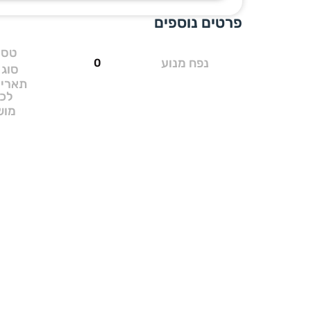
פרטים נוספים
טסט
נפח מנוע
0
סוג 
תאריך
לכ
מוש