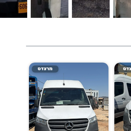
דס
מרצדס