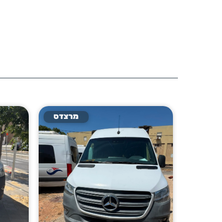
רצדס
מרצדס