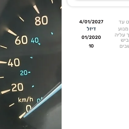
 עד
4/01/2027
מנוע
דיזל
 עליה
01/2020
ביש
בים
10